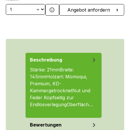
Produkt Anzahl: Gib den gewünschten We
Angebot anfordern
Beschreibung
Stärke: 21mmBreite:
145mmHolzart: Momoqui,
Premium, KD-
KammergetrocknetNut und
Feder Kopfseitig zur
EndlosverlegungOberfläch…
Mehr
Bewertungen