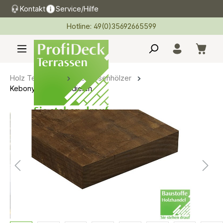
Kontakt
Service/Hilfe
alt springen
Hotline: 49(0)35692665599
Holz Terrassen
Terrassenhölzer
Kebony Terrassendielen