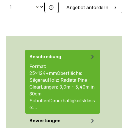
Produkt Anzahl: Gib den gewünschten We
Angebot anfordern
Beschreibung
Format:
25x124+mmOberfläche:
SägerauHolz: Radiata Pine -
ClearLängen: 3,0m - 5,40m in
30cm
SchrittenDauerhaftigkeitsklass
e:…
Mehr
Bewertungen