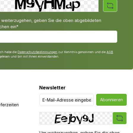
weiterzugehen, geben Sie die oben abgebildeten
chen ein*
Ich habe die
Datenschutzbestimmungen
zur Kenntnis genommen und die
AGB
gelesen und bin mit ihnen einverstanden.
Newsletter
Abonnieren
ferzeiten
Um weiterzugehen, geben Sie die oben