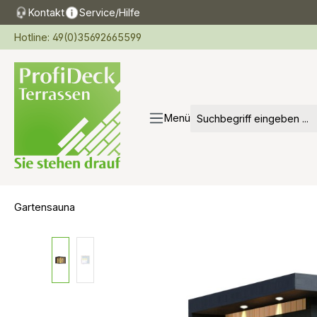
Kontakt
Service/Hilfe
springen
Zur Hauptnavigation springen
Hotline: 49(0)35692665599
Menü
Gartensauna