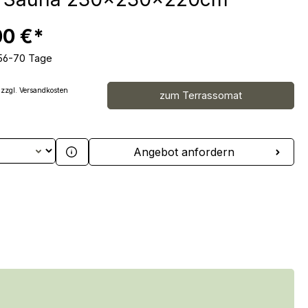
00 €*
 56-70 Tage
 zzgl. Versandkosten
zum Terrassomat
 Anzahl: Gib den gewünschten Wert ein 
Angebot anfordern