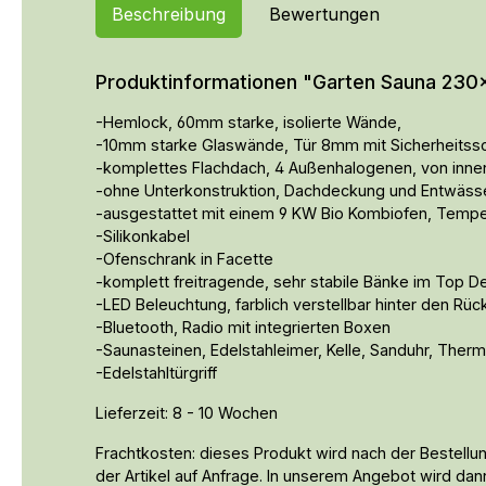
Beschreibung
Bewertungen
Produktinformationen "Garten Sauna 2
-Hemlock, 60mm starke, isolierte Wände,
-10mm starke Glaswände, Tür 8mm mit Sicherheitssc
-komplettes Flachdach, 4 Außenhalogenen, von inne
-ohne Unterkonstruktion, Dachdeckung und Entwäss
-ausgestattet mit einem 9 KW Bio Kombiofen, Tempe
-Silikonkabel
-Ofenschrank in Facette
-komplett freitragende, sehr stabile Bänke im Top D
-LED Beleuchtung, farblich verstellbar hinter den Rü
-Bluetooth, Radio mit integrierten Boxen
-Saunasteinen, Edelstahleimer, Kelle, Sanduhr, The
-Edelstahltürgriff
Lieferzeit: 8 - 10 Wochen
Frachtkosten: dieses Produkt wird nach der Bestellun
der Artikel auf Anfrage. In unserem Angebot wird dan