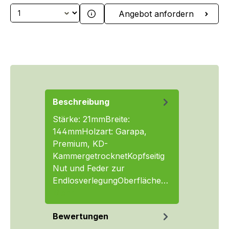
Produkt Anzahl: Gib den gewünschten We
Angebot anfordern
Beschreibung
Stärke: 21mmBreite:
144mmHolzart: Garapa,
Premium, KD-
KammergetrocknetKopfseitig
Nut und Feder zur
EndlosverlegungOberfläche…
Mehr
Bewertungen