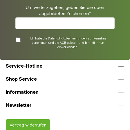
Um weiterzugehen, geben Sie die oben
abgebildeten Zeichen ein*
Ich habe die
Datenschutzbestimmungen
zur Kenntnis
genommen und die
AGB
gelesen und bin mit ihnen
einverstanden.
Service-Hotline
Shop Service
Informationen
Newsletter
Vertrag widerrufen