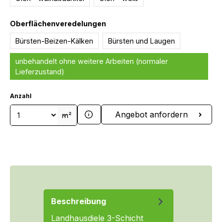
auswählen
Oberflächenveredelungen
Bürsten-Beizen-Kälken
Bürsten und Laugen
unbehandelt ohne weitere Arbeiten (normaler
Lieferzustand)
Anzahl
Produkt Anzahl: Gib den gewünschten We
Angebot anfordern
m²
Beschreibung
Landhausdiele 3-Schicht