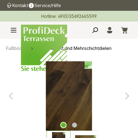
Kontakt
Service/Hilfe
alt springen
Hotline: 49(0)35692665599
Fußböden
Fertigparkett und Mehrschichtdielen