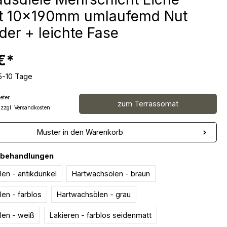
nt 10x190mm umlaufemd Nut
der + leichte Fase
€*
 5-10 Tage
eter
zum Terrassomat
 zzgl. Versandkosten
Muster in den Warenkorb
auswählen
nbehandlungen
en - antikdunkel
Hartwachsölen - braun
en - farblos
Hartwachsölen - grau
len - weiß
Lakieren - farblos seidenmatt