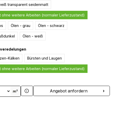
weiß transparent seidenmatt
 ohne weitere Arbeiten (normaler Lieferzustand)
os
Ölen - grau
Ölen - schwarz
ußdunkel
Ölen - weiß
auswählen
nveredelungen
izen-Kälken
Bürsten und Laugen
 ohne weitere Arbeiten (normaler Lieferzustand)
 Anzahl: Gib den gewünschten Wert ein 
Angebot anfordern
m²