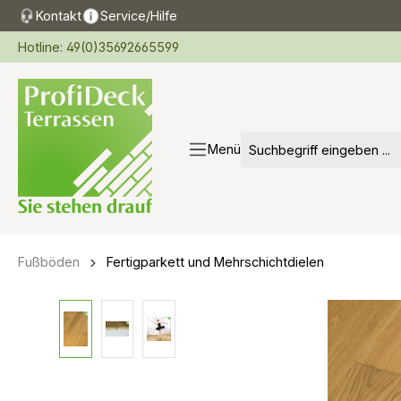
Kontakt
Service/Hilfe
springen
Zur Hauptnavigation springen
Hotline: 49(0)35692665599
Menü
Fußböden
Fertigparkett und Mehrschichtdielen