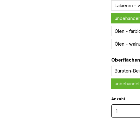
Lakieren - 
unbehandelt
Ölen - farbl
Ölen - waln
Oberfläche
Bürsten-Be
unbehandelt
Anzahl
Produkt