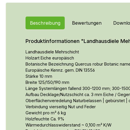
Beschreibung
Bewertungen
Downlo
Produktinformationen "Landhausdiele Meh
Landhausdiele Mehrschicht
Holzart Eiche europäisch
Botanische Bezeichnung Quercus robur Botanic nam
Europäische Kennz. gem. DIN 13556
Stärke 10 mm
Breite 125/150/190 mm
Länge Systemlängen fallend 300-1200 mm; 300-1500
Aufbau Decklage/Nutzschicht ca. 3 mm Eiche / Gegen
Oberflächenveredelung Naturbelassen | gebürstet | oxi
Verbindung vierseitig Nut und Feder
Gewicht pro m² 6 kg
Holzfeuchte Ca. 9%
Wärmedurchlasswiderstand ~ 0,100 m² K/W