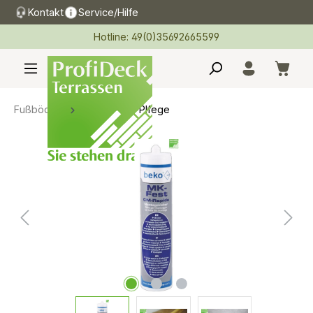
Kontakt
Service/Hilfe
alt springen
Hotline: 49(0)35692665599
Fußböden
Kleber-Öle-Plfege