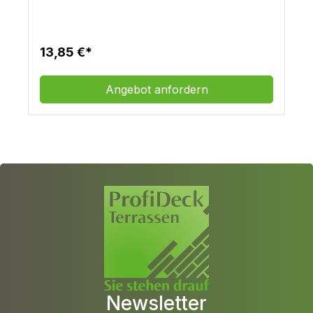
Architekten empfohlen. Es ist nachhaltig, dauerhaft
und benötigt keine zusätzliche Behandlung außer
normaler Reinigung. Das Holz ist besonders
langlebig und bestens geeignet für Terrassen und
13,85 €*
Bodenbeläge sowie Fassaden. Auf Kebony gibt
es 30 Jahre Garantie. Die Kebony® Technologie
wurde in Norwegen entwickelt und ist ein
Angebot anfordern
umweltfreundliches, patentiertes Verfahren, das
die Eigenschaften von nachhaltigen Weichhölzern
durch Bioalkohol aufwertet. Als Ergebnis wird die
Zellstruktur des Holzes permanent verändert, es
erhält Premium-Eigenschaften und eine
dunkelbraune Farbe. Alle Kebony Hölzer
entwickeln bei direkter Bewitterung mit der Zeit
eine attraktive, silbergraue Patina. Kebony ist
erhältlich in Clear, im Prinzip astrein
(Ausgangsmaterial: Pinus radiata) und in Character,
astig (Ausgangsmaterial: Pinus sylvestris).
Newsletter