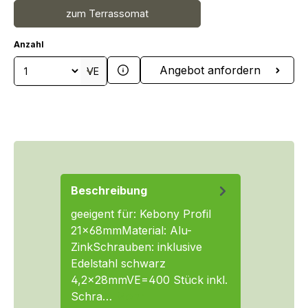
zum Terrassomat
Anzahl
Produkt Anzahl: Gib den gewünschten We
Angebot anfordern
VE
Beschreibung
geeigent für: Kebony Profil
21x68mmMaterial: Alu-
ZinkSchrauben: inklusive
Edelstahl schwarz
4,2x28mmVE=400 Stück inkl.
Schra…
Mehr