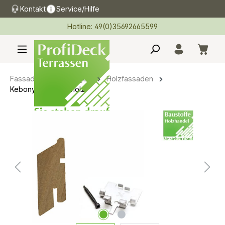
Kontakt
Service/Hilfe
alt springen
Hotline: 49(0)35692665599
Fassadenverkleidungen
Holzfassaden
Kebony Fassadenholz