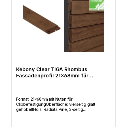
Kebony Clear TIGA Rhombus
Fassadenprofil 21x68mm für
unsichtbare Clipbefestigung
Format: 21x68mm mit Nuten für
ClipbefestigungOberfläche: vierseitig glatt
gehobeltHolz: Radiata Pine, 3-seitig
astreinLängen: nach
ProduktionsverfügbarkeitDauerhaftigkeitsklasse: 1
Kebony ist hochwertiges Echtholz, von führenden