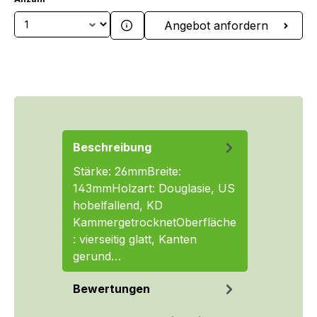
Produkt Anzahl: Gib den gewünschten We
Angebot anfordern
Beschreibung
Stärke: 26mmBreite:
143mmHolzart: Douglasie, US
hobelfallend, KD
KammergetrocknetOberfläche
: vierseitig glatt, Kanten
gerund…
Mehr
Bewertungen