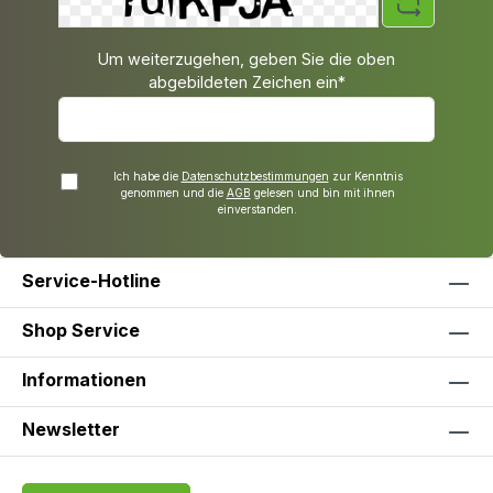
Um weiterzugehen, geben Sie die oben
abgebildeten Zeichen ein*
Ich habe die
Datenschutzbestimmungen
zur Kenntnis
genommen und die
AGB
gelesen und bin mit ihnen
einverstanden.
Service-Hotline
Shop Service
Informationen
Newsletter