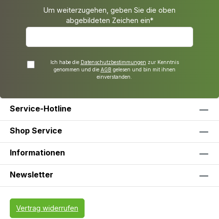
Um weiterzugehen, geben Sie die oben
abgebildeten Zeichen ein*
Ich habe die
Datenschutzbestimmungen
zur Kenntnis
genommen und die
AGB
gelesen und bin mit ihnen
einverstanden.
Service-Hotline
Shop Service
Informationen
Newsletter
Vertrag widerrufen