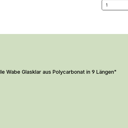
Produkt
lle Wabe Glasklar aus Polycarbonat in 9 Längen"