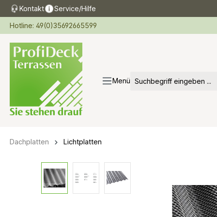
Kontakt
Service/Hilfe
springen
Zur Hauptnavigation springen
Hotline: 49(0)35692665599
Menü
Dachplatten
Lichtplatten