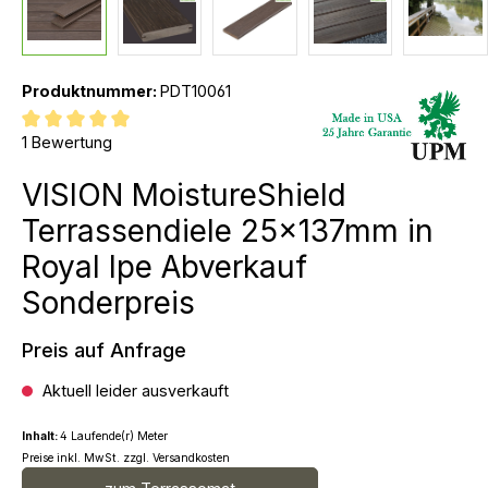
Produktnummer:
PDT10061
Durchschnittliche Bewertung von 5 von 5 Sternen
1 Bewertung
VISION MoistureShield
Terrassendiele 25x137mm in
Royal Ipe Abverkauf
Sonderpreis
Preis auf Anfrage
Aktuell leider ausverkauft
Inhalt:
4 Laufende(r) Meter
Preise inkl. MwSt. zzgl. Versandkosten