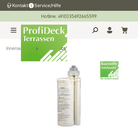
Kontakt
Service/Hilfe
alt springen
Hotline: 49(0)35692665599
Innenausbau
LG Hi-Macs