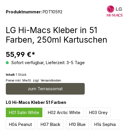
Produktnummer:
PDT10592
LG Hi-Macs Kleber in 51
Farben, 250ml Kartuschen
55,99 €*
Sofort verfügbar, Lieferzeit: 3-5 Tage
Inhalt:
1 Stück
Preise inkl. MwSt. zzgl. Versandkosten
zum Terrassomat
auswählen
LG Hi-Macs Kleber 51 Farben
H01 Satin White
H02 Arctic White
H03 Grey
H04 Peanut
H07 Black
H10 Blue
H14 Sephia