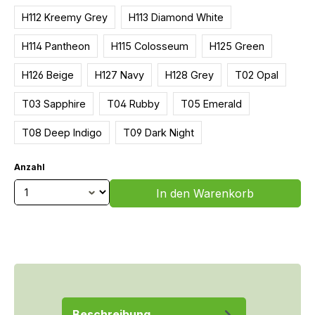
H112 Kreemy Grey
H113 Diamond White
H114 Pantheon
H115 Colosseum
H125 Green
H126 Beige
H127 Navy
H128 Grey
T02 Opal
T03 Sapphire
T04 Rubby
T05 Emerald
T08 Deep Indigo
T09 Dark Night
Anzahl
Produkt Anzahl: Gib den gewünschten We
In den Warenkorb
Beschreibung