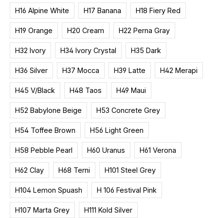
H16 Alpine White
H17 Banana
H18 Fiery Red
H19 Orange
H20 Cream
H22 Perna Gray
H32 Ivory
H34 Ivory Crystal
H35 Dark
H36 Silver
H37 Mocca
H39 Latte
H42 Merapi
H45 V/Black
H48 Taos
H49 Maui
H52 Babylone Beige
H53 Concrete Grey
H54 Toffee Brown
H56 Light Green
H58 Pebble Pearl
H60 Uranus
H61 Verona
H62 Clay
H68 Terni
H101 Steel Grey
H104 Lemon Spuash
H 106 Festival Pink
H107 Marta Grey
H111 Kold Silver