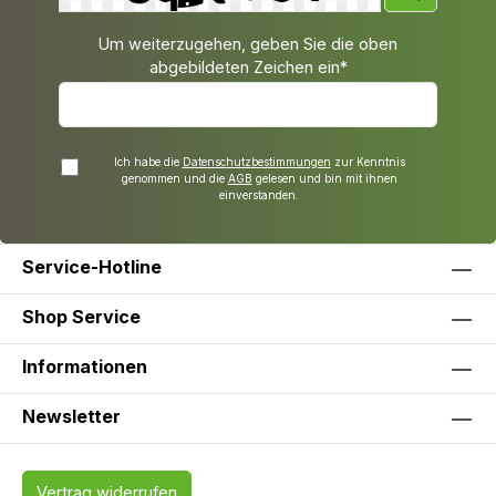
Um weiterzugehen, geben Sie die oben
abgebildeten Zeichen ein*
Ich habe die
Datenschutzbestimmungen
zur Kenntnis
genommen und die
AGB
gelesen und bin mit ihnen
einverstanden.
Service-Hotline
Shop Service
Informationen
Newsletter
Vertrag widerrufen