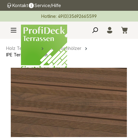
Kontakt
Service/Hilfe
alt springen
Hotline: 49(0)35692665599
Holz Terrassen
Terrassenhölzer
IPE Terrassendielen