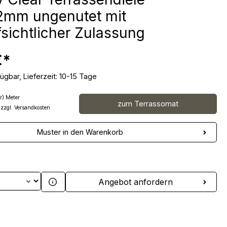
2mm ungenutet mit
sichtlicher Zulassung
€*
ügbar, Lieferzeit: 10-15 Tage
r) Meter
zum Terrassomat
 zzgl. Versandkosten
Muster in den Warenkorb
 Anzahl: Gib den gewünschten Wert ein 
Angebot anfordern