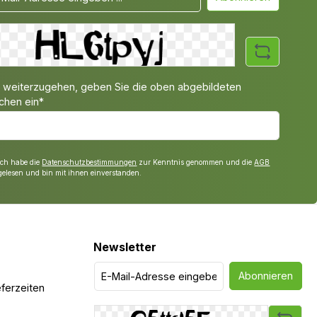
weiterzugehen, geben Sie die oben abgebildeten
chen ein*
Ich habe die
Datenschutzbestimmungen
zur Kenntnis genommen und die
AGB
gelesen und bin mit ihnen einverstanden.
Newsletter
Abonnieren
ferzeiten