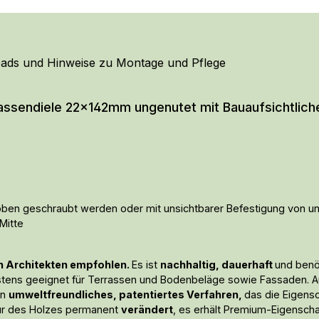
ads und Hinweise zu Montage und Pflege
assendiele 22x142mm ungenutet mit Bauaufsichtlich
n oben geschraubt werden oder mit unsichtbarer Befestigung von u
Mitte
n Architekten empfohlen.
Es ist
nachhaltig, dauerhaft
und benö
tens geeignet für Terrassen und Bodenbeläge sowie Fassaden. A
in
umweltfreundliches, patentiertes Verfahren,
das die Eigens
ktur des Holzes permanent
verändert
, es erhält Premium-Eigenscha