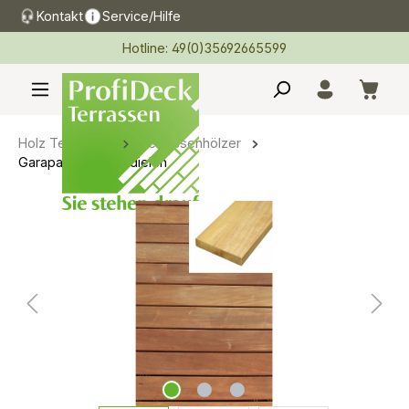
Kontakt
Service/Hilfe
alt springen
Hotline: 49(0)35692665599
Holz Terrassen
Terrassenhölzer
Garapa Terrassendielen