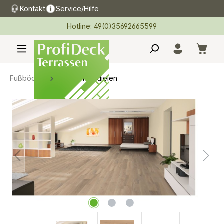
Kontakt
Service/Hilfe
alt springen
Hotline: 49(0)35692665599
Fußböden
Massivholzdielen