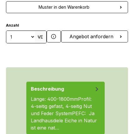
Muster in den Warenkorb
Anzahl
Produkt Anzahl: Gib den gewünschten We
Angebot anfordern
VE
Beschreibung
Länge: 400-1800mmProfil:
4-seitig gefast, 4-seitig Nut
und Feder SystemPEFC: Ja
Landhausdiele Eiche in Natur
ist eine nat…
Mehr