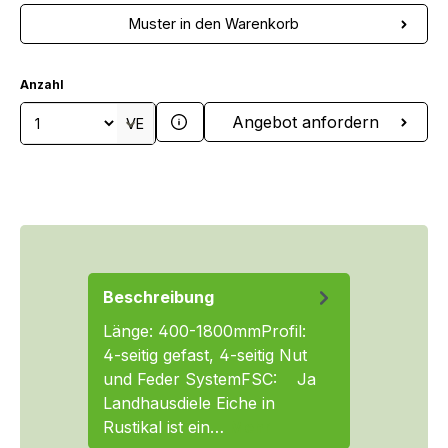
Muster in den Warenkorb
Anzahl
Produkt Anzahl: Gib den gewünschten We
Angebot anfordern
VE
Beschreibung
Länge: 400-1800mmProfil:
4-seitig gefast, 4-seitig Nut
und Feder SystemFSC: Ja
Landhausdiele Eiche in
Rustikal ist ein…
Mehr